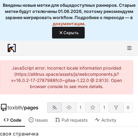
Введены новые метки для общедоступных раннеров. Старые
метки будут отключены 01.06.2026, поэтому рекомендуем
заранее мигрировать workflow. Подробнее о переходе — в
документации
.
Скрыть
JavaScript error: Incorrect locale information provided
(https://altlinux.space/assets/js/webcomponents.js?
v=16.0.2-17-2787988fc0~gitea-1.22.0 @ 2:813). Open
browser console to see more details.
toxblh
/
pages
1
1
0
Code
Issues
Pull requests
Activity
своя страничка