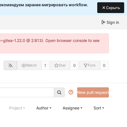
екомендуем заранее мигрировать workflow.
Скрыть
Sign in
c0~gitea-1.22.0 @ 2:813). Open browser console to see
1
0
0
Watch
Star
Fork
New pull request
Project
Author
Assignee
Sort