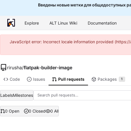
Введены новые метки для общедоступных ра
Explore
ALT Linux Wiki
Documentation
JavaScript error: Incorrect locale information provided (http
rirusha
/
flatpak-builder-image
Code
Issues
Pull requests
Packages
1
Labels
Milestones
0 Open
0 Closed
0 All