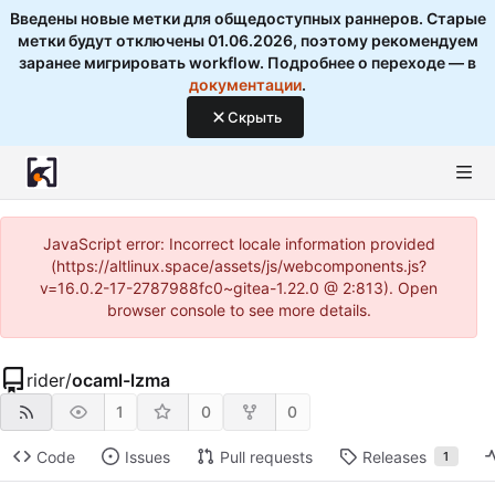
Введены новые метки для общедоступных раннеров. Старые
метки будут отключены 01.06.2026, поэтому рекомендуем
заранее мигрировать workflow. Подробнее о переходе — в
документации
.
Скрыть
JavaScript error: Incorrect locale information provided
(https://altlinux.space/assets/js/webcomponents.js?
v=16.0.2-17-2787988fc0~gitea-1.22.0 @ 2:813). Open
browser console to see more details.
rider
/
ocaml-lzma
1
0
0
Code
Issues
Pull requests
Releases
1