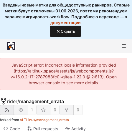
Введены новые метки для общедоступных раннеров. Старые
метки будут отключены 01.06.2026, поэтому рекомендуем
заранее мигрировать workflow. Подробнее о переходе — в
документации
.
Скрыть
JavaScript error: Incorrect locale information provided
(https://altlinux.space/assets/js/webcomponents.js?
v=16.0.2-17-2787988fc0~gitea-1.22.0 @ 2:813). Open
browser console to see more details.
rider
/
management_errata
1
0
0
forked from
ALTLinux/management_errata
Code
Pull requests
Activity