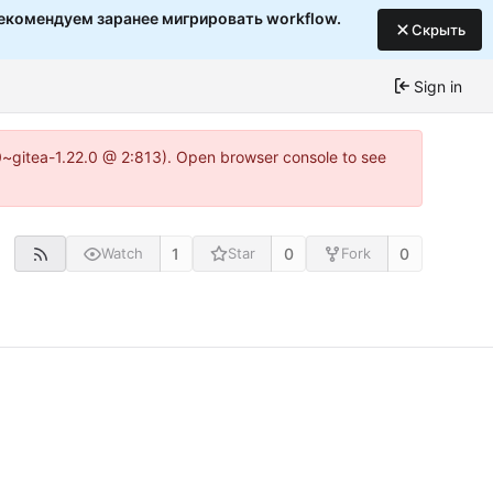
екомендуем заранее мигрировать workflow.
Скрыть
Sign in
c0~gitea-1.22.0 @ 2:813). Open browser console to see
1
0
0
Watch
Star
Fork