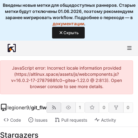
Введены новые метки для общедоступных раннеров. Старые
метки будут отключены 01.06.2026, поэтому рекомендуем
заранее мигрировать workflow. Подробнее о переходе — в
документации
.
Скрыть
JavaScript error: Incorrect locale information provided
(https://altlinux.space/assets/js/webcomponents.js?
v=16.0.2-17-2787988fc0~gitea-1.22.0 @ 2:813). Open
browser console to see more details.
legioner9
/
git_flw
1
0
0
Code
Issues
Pull requests
Activity
Stargazers