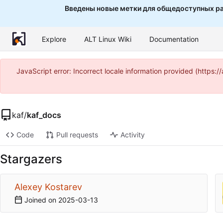
Введены новые метки для общедоступных ра
Explore
ALT Linux Wiki
Documentation
JavaScript error: Incorrect locale information provided (http
kaf
/
kaf_docs
Code
Pull requests
Activity
Stargazers
Alexey Kostarev
Joined on
2025-03-13