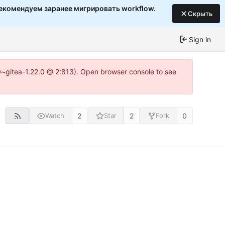
екомендуем заранее мигрировать workflow.
Скрыть
Sign in
c0~gitea-1.22.0 @ 2:813). Open browser console to see
2
2
0
Watch
Star
Fork