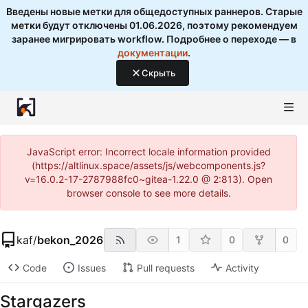
Введены новые метки для общедоступных раннеров. Старые
метки будут отключены 01.06.2026, поэтому рекомендуем
заранее мигрировать workflow. Подробнее о переходе — в
документации
.
Скрыть
JavaScript error: Incorrect locale information provided
(https://altlinux.space/assets/js/webcomponents.js?
v=16.0.2-17-2787988fc0~gitea-1.22.0 @ 2:813). Open
browser console to see more details.
kaf
/
bekon_2026
1
0
0
Code
Issues
Pull requests
Activity
Stargazers