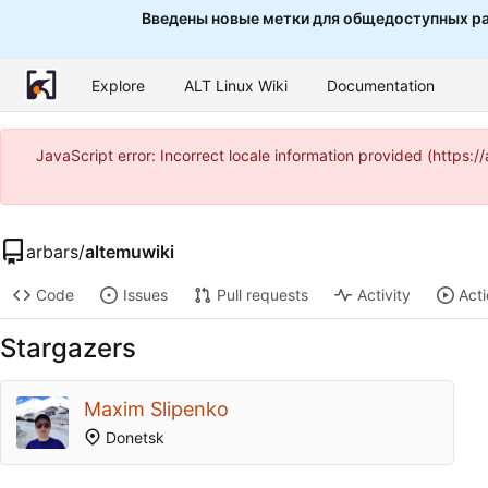
Введены новые метки для общедоступных ра
Explore
ALT Linux Wiki
Documentation
JavaScript error: Incorrect locale information provided (http
arbars
/
altemuwiki
Code
Issues
Pull requests
Activity
Act
Stargazers
Maxim Slipenko
Donetsk