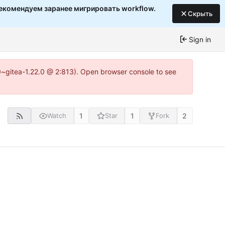
екомендуем заранее мигрировать workflow.
Скрыть
Sign in
c0~gitea-1.22.0 @ 2:813). Open browser console to see
1
1
2
Watch
Star
Fork