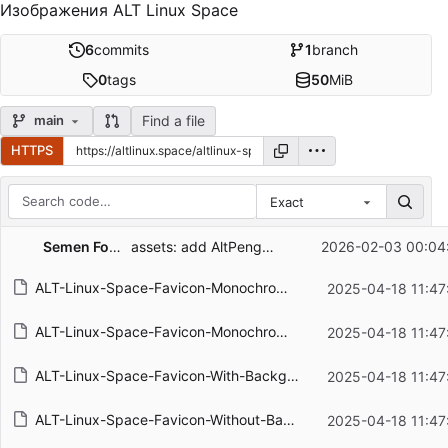
Изображения ALT Linux Space
6
commits
1
branch
0
tags
50
MiB
Find a file
main
HTTPS
Exact
Repository files (latest commit first)
Semen Fomchenkov
assets: add AltPenguinisMegaSmack artwork
2026-02-03 00:04
Filename
Latest commit message
ALT-Linux-Space-Favicon-Monochrome-Black.svg
2025-04-18 11:47
Latest commit date
ALT-Linux-Space-Favicon-Monochrome-White.svg
2025-04-18 11:47
ALT-Linux-Space-Favicon-With-Background.svg
2025-04-18 11:47
ALT-Linux-Space-Favicon-Without-Background.svg
2025-04-18 11:47