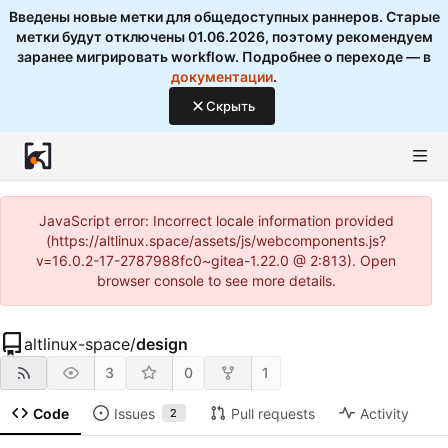
Введены новые метки для общедоступных раннеров. Старые
метки будут отключены 01.06.2026, поэтому рекомендуем
заранее мигрировать workflow. Подробнее о переходе — в
документации
.
Скрыть
JavaScript error: Incorrect locale information provided
(https://altlinux.space/assets/js/webcomponents.js?
v=16.0.2-17-2787988fc0~gitea-1.22.0 @ 2:813). Open
browser console to see more details.
altlinux-space
/
design
3
0
1
Code
Issues
Pull requests
Activity
2