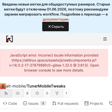
Введены новые метки для общедоступных раннеров. Старые
метки будут отключены 01.06.2026, поэтому рекомендуем
заранее мигрировать workflow. Подробнее о переходе — в
документации
.
Скрыть
JavaScript error: Incorrect locale information provided
(https://altlinux.space/assets/js/webcomponents.js?
v=16.0.2-17-2787988fc0~gitea-1.22.0 @ 2:813). Open
browser console to see more details.
alt-mobile
/
TunerMobileTweaks
8
0
1
Code
Issues
Pull requests
Projects
2