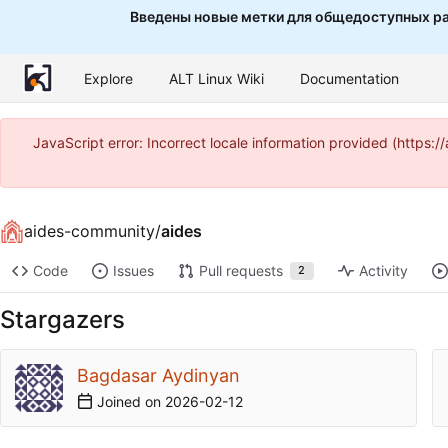
Введены новые метки для общедоступных ра
Explore
ALT Linux Wiki
Documentation
JavaScript error: Incorrect locale information provided (http
aides-community
/
aides
Code
Issues
Pull requests
Activity
2
Stargazers
Bagdasar Aydinyan
Joined on
2026-02-12