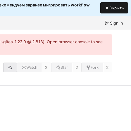
екомендуем заранее мигрировать workflow.
Скрыть
Sign in
c0~gitea-1.22.0 @ 2:813). Open browser console to see
2
2
2
Watch
Star
Fork